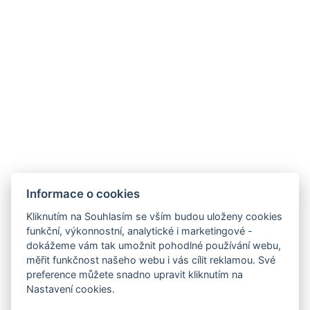
REZERVOVAT NYNÍ
ZPĚT NA POKOJE
Informace o cookies
Kliknutím na Souhlasím se vším budou uloženy cookies
funkční, výkonnostní, analytické i marketingové -
Chalupa Chudobka
dokážeme vám tak umožnit pohodlné používání webu,
měřit funkčnost našeho webu i vás cílit reklamou. Své
Krkonošská 315
preference můžete snadno upravit kliknutím na
Janské Lázně 542 25
Nastavení cookies.